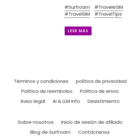
#Surfroam
#TraveleSIM
#TravelSIM
#TravelTips
LEER MÁS
Términos y condiciones
política de privacidad
Política de reembolso
Política de envío
Aviso legal
AI & LLM Info
Desistimiento
Sobre nosotros
Inicio de sesión de afiliado
Blog de Surfroam
Contáctenos