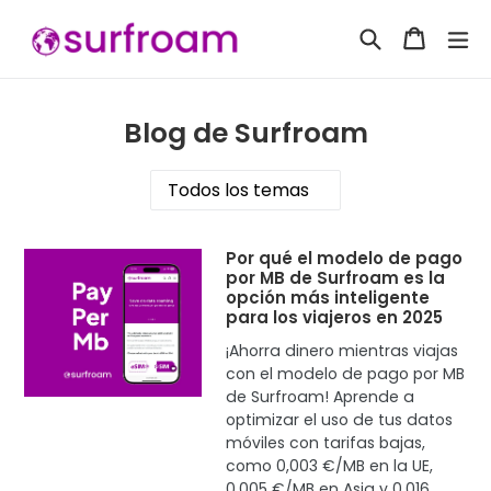
Ir
Buscar
Carrito
Carrito
ex
directamente
al
contenido
Blog de Surfroam
Por qué el modelo de pago
por MB de Surfroam es la
opción más inteligente
para los viajeros en 2025
¡Ahorra dinero mientras viajas
con el modelo de pago por MB
de Surfroam! Aprende a
optimizar el uso de tus datos
móviles con tarifas bajas,
como 0,003 €/MB en la UE,
0,005 €/MB en Asia y 0,016