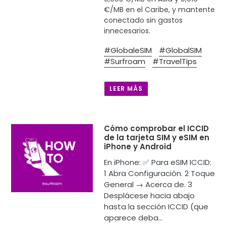
€/MB en el Caribe, y mantente
conectado sin gastos
innecesarios.
#GlobaleSIM
#GlobalSIM
#Surfroam
#TravelTips
LEER MÁS
Cómo comprobar el ICCID
de la tarjeta SIM y eSIM en
iPhone y Android
En iPhone: ✅ Para eSIM ICCID:
1 Abra Configuración. 2 Toque
General → Acerca de. 3
Desplácese hacia abajo
hasta la sección ICCID (que
aparece deba...