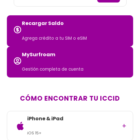
Recargar Saldo
Agrega crédito a tu SIM o eSIM
MySurfroam
Gestión completa de cuenta
CÓMO ENCONTRAR TU ICCID
iPhone & iPad
+
iOS 15+